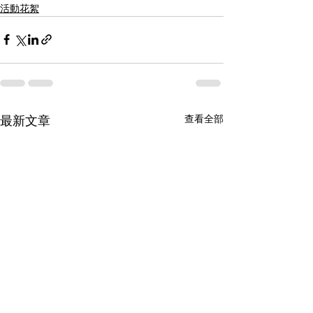
活動花絮
查看全部
最新文章