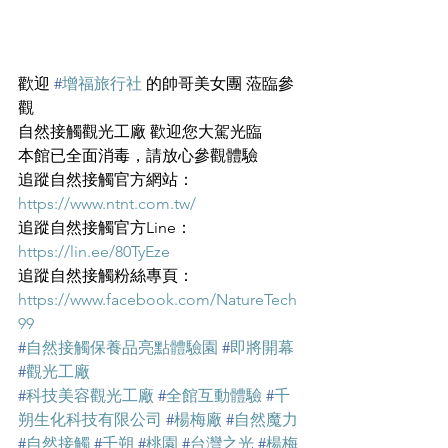
歡迎 
#
增福旅行社
 的帥哥美女團 蒞臨參
觀
自然接觸觀光工廠 歡迎您大駕光臨
本館已全面消毒，請放心參觀體驗
追蹤自然接觸官方網站： 
https://www.ntnt.com.tw/
追蹤自然接觸官方Line： 
https://lin.ee/80TyEze
追蹤自然接觸粉絲專頁： 
https://www.facebook.com/NatureTech
99
#
自然接觸保養品亮點體驗園
#
即將開幕
#
觀光工廠
#
科技美容觀光工廠
#
全館互動體驗
#
千
朔生化科技有限公司
#
楊梅廠
#
自然魔力
#
自然接觸
#
千朔
#
桃園
#
台灣之光
#
楊梅