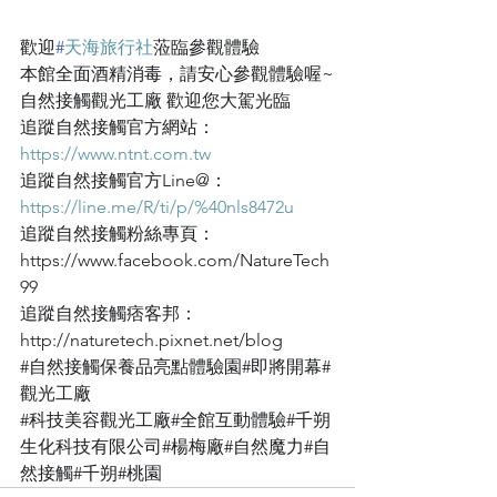
歡迎
#
天海旅行社
蒞臨參觀體驗
本館全面酒精消毒，請安心參觀體驗喔~
自然接觸觀光工廠 歡迎您大駕光臨
追蹤自然接觸官方網站：
https://www.ntnt.com.tw
追蹤自然接觸官方Line@：
https://line.me/R/ti/p/%40nls8472u
追蹤自然接觸粉絲專頁：
https://www.facebook.com/NatureTech
99
追蹤自然接觸痞客邦：
http://naturetech.pixnet.net/blog
#自然接觸保養品亮點體驗園
#即將開幕
#
觀光工廠
#科技美容觀光工廠
#全館互動體驗
#千朔
生化科技有限公司
#楊梅廠
#自然魔力
#自
然接觸
#千朔
#桃園