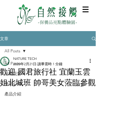
文章
All Posts
NATURE TECH
All Posts
2020年2月21日
讀畢需時 1 分鐘
歡迎 國君旅行社 宜蘭玉雲
活動花絮
姐北城班 帥哥美女蒞臨參觀
使用心得
產品介紹