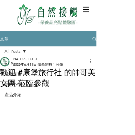
文章
All Posts
NATURE TECH
All Posts
2020年6月11日
讀畢需時 1 分鐘
歡迎 #康堡旅行社 的帥哥美
活動花絮
女團 蒞臨參觀
使用心得
產品介紹