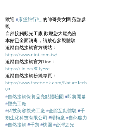
歡迎 
#
康堡旅行社
 的帥哥美女團 蒞臨參
觀
自然接觸觀光工廠 歡迎您大駕光臨
本館已全面消毒，請放心參觀體驗
追蹤自然接觸官方網站： 
https://www.ntnt.com.tw/
追蹤自然接觸官方Line： 
https://lin.ee/80TyEze
追蹤自然接觸粉絲專頁： 
https://www.facebook.com/NatureTech
99
#
自然接觸保養品亮點體驗園
#
即將開幕
#
觀光工廠
#
科技美容觀光工廠
#
全館互動體驗
#
千
朔生化科技有限公司
#
楊梅廠
#
自然魔力
#
自然接觸
#
千朔
#
桃園
#
台灣之光