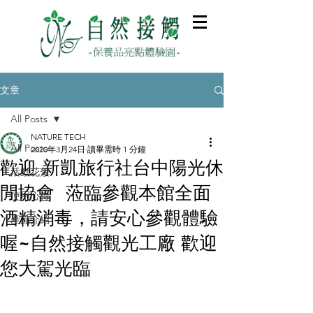
文章
All Posts
NATURE TECH
All Posts
2020年3月24日
讀畢需時 1 分鐘
歡迎 新凱旅行社台中陽光休
活動花絮
閒協會 蒞臨參觀本館全面
使用心得
酒精消毒，請安心參觀體驗
產品介紹
喔~自然接觸觀光工廠 歡迎
您大駕光臨