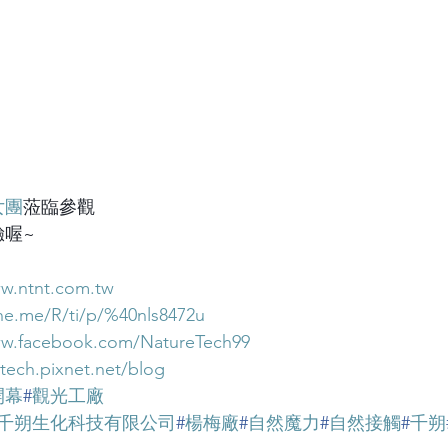
女團
蒞臨參觀
喔~
ww.ntnt.com.tw
ine.me/R/ti/p/%40nls8472u
ww.facebook.com/NatureTech99
etech.pixnet.net/blog
開幕
#
觀光工廠
千朔生化科技有限公司
#
楊梅廠
#
自然魔力
#
自然接觸
#
千朔