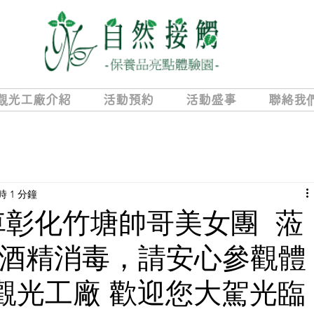
觀光工廠介紹
活動預約
活動盛事
聯絡我
 1 分鐘
車彰化竹塘帥哥美女團 蒞
酒精消毒，請安心參觀體
觀光工廠 歡迎您大駕光臨