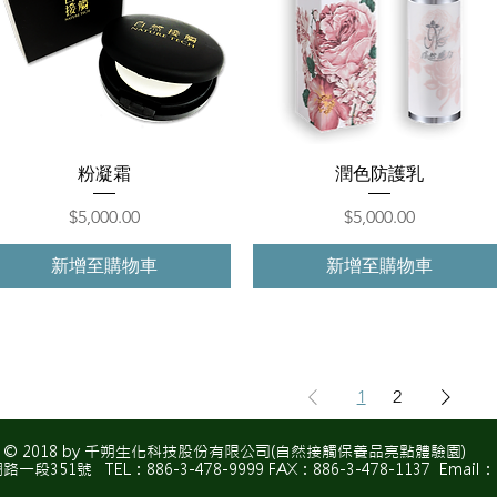
快速瀏覽
快速瀏覽
粉凝霜
潤色防護乳
價格
價格
$5,000.00
$5,000.00
新增至購物車
新增至購物車
1
2
© 2018 by 千朔生化科技股份有限公司(自然接觸保養品亮點體驗園)
51號 TEL：886-3-478-9999 FAX：886-3-478-1137 Email：