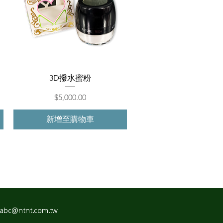
快速瀏覽
3D撥水蜜粉
價格
$5,000.00
新增至購物車
abc@ntnt.com.tw